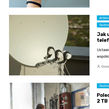
Antena
Techn
Jak 
tele
Ustawie
współc
Domi
Techn
Pole
2 TB