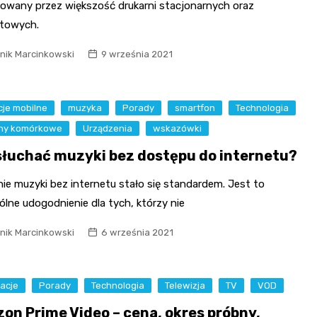
owany przez większość drukarni stacjonarnych oraz
etowych.
nik Marcinkowski
9 września 2021
cje mobilne
muzyka
Porady
smartfon
Technologia
ony komórkowe
Urządzenia
wskazówki
słuchać muzyki bez dostępu do internetu?
ie muzyki bez internetu stało się standardem. Jest to
lne udogodnienie dla tych, którzy nie
nik Marcinkowski
6 września 2021
acje
Porady
Technologia
Telewizja
TV
VOD
on Prime Video – cena, okres próbny,