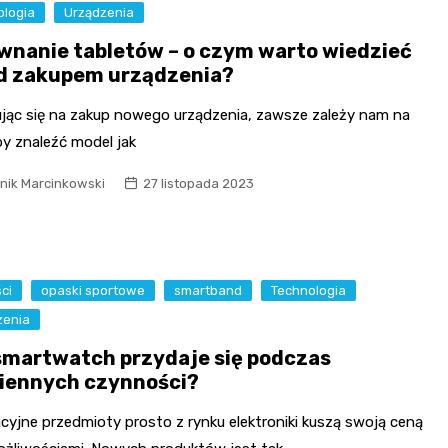
ologia
Urządzenia
wnanie tabletów – o czym warto wiedzieć
d zakupem urządzenia?
jąc się na zakup nowego urządzenia, zawsze zależy nam na
by znaleźć model jak
nik Marcinkowski
27 listopada 2023
ci
opaski sportowe
smartband
Technologia
zenia
smartwatch przydaje się podczas
iennych czynności?
cyjne przedmioty prosto z rynku elektroniki kuszą swoją ceną