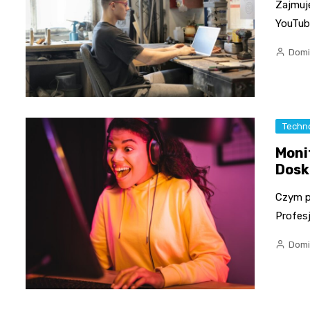
Zajmuj
YouTub
Domi
Techn
Moni
Dosk
Czym p
Profesj
Domi