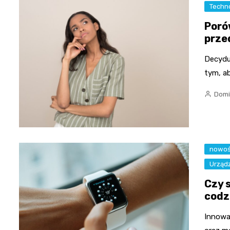
Techn
Poró
prze
Decydu
tym, a
Domi
nowoś
Urząd
Czy 
codz
Innowa