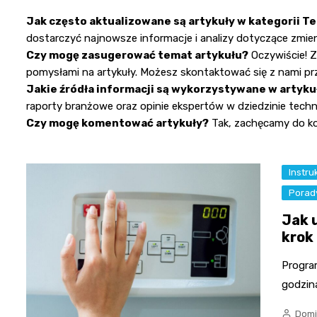
Jak często aktualizowane są artykuły w kategorii T
dostarczyć najnowsze informacje i analizy dotyczące zmieni
Czy mogę zasugerować temat artykułu?
Oczywiście! Z
pomysłami na artykuły. Możesz skontaktować się z nami pr
Jakie źródła informacji są wykorzystywane w artyku
raporty branżowe oraz opinie ekspertów w dziedzinie techno
Czy mogę komentować artykuły?
Tak, zachęcamy do kom
Instru
Porad
Jak 
krok
Progra
godzina
Domi