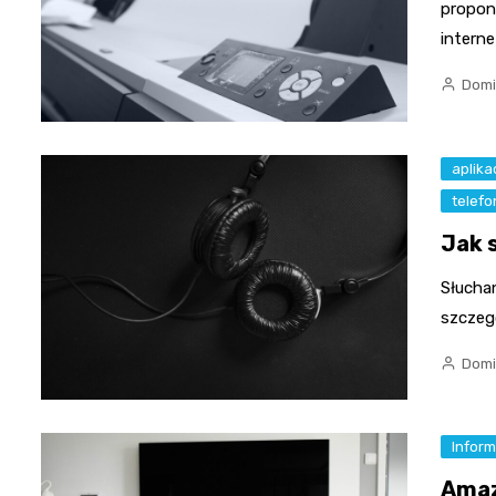
propon
intern
Domi
aplika
telef
Jak 
Słuchan
szczegó
Domi
Inform
Amaz