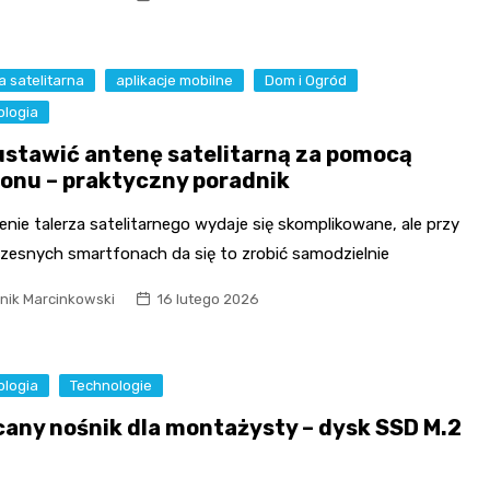
 satelitarna
aplikacje mobilne
Dom i Ogród
ologia
ustawić antenę satelitarną za pomocą
fonu – praktyczny poradnik
nie talerza satelitarnego wydaje się skomplikowane, ale przy
zesnych smartfonach da się to zrobić samodzielnie
nik Marcinkowski
16 lutego 2026
ologia
Technologie
cany nośnik dla montażysty – dysk SSD M.2