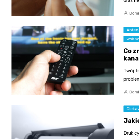
oraz m
Domi
Antena
wskaz
Co z
kana
Twój t
proble
Domi
Cieka
Jaki
Druk c