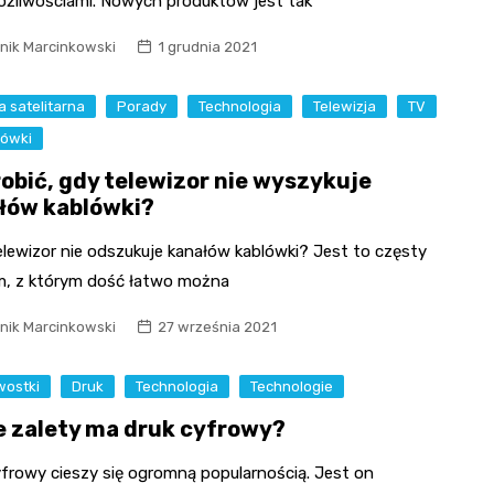
ożliwościami. Nowych produktów jest tak
nik Marcinkowski
1 grudnia 2021
 satelitarna
Porady
Technologia
Telewizja
TV
ówki
robić, gdy telewizor nie wyszykuje
łów kablówki?
elewizor nie odszukuje kanałów kablówki? Jest to częsty
m, z którym dość łatwo można
nik Marcinkowski
27 września 2021
wostki
Druk
Technologia
Technologie
e zalety ma druk cyfrowy?
yfrowy cieszy się ogromną popularnością. Jest on