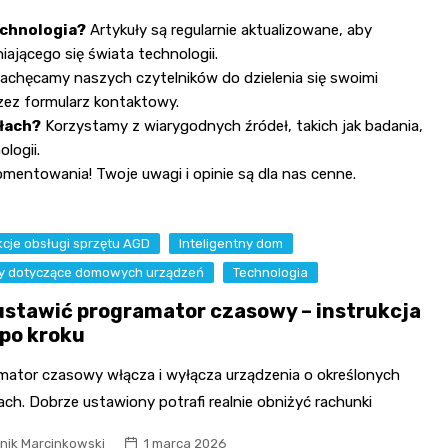
echnologia?
Artykuły są regularnie aktualizowane, aby
ającego się świata technologii.
achęcamy naszych czytelników do dzielenia się swoimi
zez formularz kontaktowy.
łach?
Korzystamy z wiarygodnych źródeł, takich jak badania,
logii.
entowania! Twoje uwagi i opinie są dla nas cenne.
kcje obsługi sprzętu AGD
Inteligentny dom
y dotyczące domowych urządzeń
Technologia
ustawić programator czasowy – instrukcja
 po kroku
mator czasowy włącza i wyłącza urządzenia o określonych
ch. Dobrze ustawiony potrafi realnie obniżyć rachunki
nik Marcinkowski
1 marca 2026