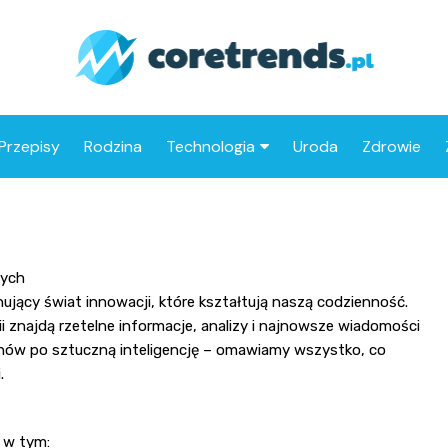
Przepisy
Rodzina
Technologia
Uroda
Zdrowie
Drony
Motoryzacja
nych
ujący świat innowacji, które kształtują naszą codzienność.
i znajdą rzetelne informacje, analizy i najnowsze wiadomości
nów po sztuczną inteligencję – omawiamy wszystko, co
.
, w tym: