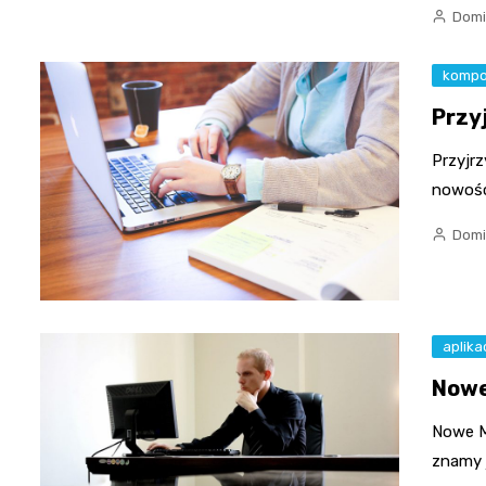
Domi
kompo
Przy
Przyjrz
nowośc
Domi
aplika
Nowe
Nowe M
znamy 