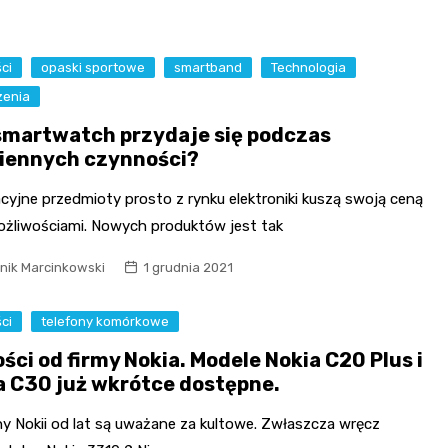
ci
opaski sportowe
smartband
Technologia
zenia
smartwatch przydaje się podczas
iennych czynności?
cyjne przedmioty prosto z rynku elektroniki kuszą swoją ceną
ożliwościami. Nowych produktów jest tak
nik Marcinkowski
1 grudnia 2021
ci
telefony komórkowe
ści od firmy Nokia. Modele Nokia C20 Plus i
a C30 już wkrótce dostępne.
ny Nokii od lat są uważane za kultowe. Zwłaszcza wręcz