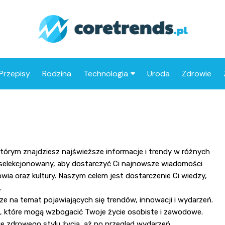
Przepisy
Rodzina
Technologia
Uroda
Zdrowie
Drony
Motoryzacja
którym znajdziesz najświeższe informacje i trendy w różnych
 wyselekcjonowany, aby dostarczyć Ci najnowsze wiadomości
owia oraz kultury. Naszym celem jest dostarczenie Ci wiedzy,
.
rze na temat pojawiających się trendów, innowacji i wydarzeń.
ji, które mogą wzbogacić Twoje życie osobiste i zawodowe.
e zdrowego stylu życia, aż po przegląd wydarzeń