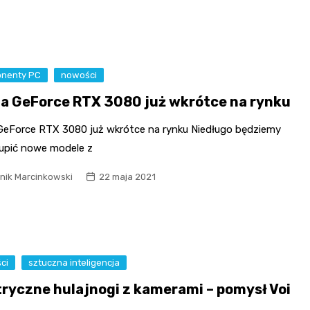
nenty PC
nowości
ia GeForce RTX 3080 już wkrótce na rynku
 GeForce RTX 3080 już wkrótce na rynku Niedługo będziemy
kupić nowe modele z
nik Marcinkowski
22 maja 2021
ci
sztuczna inteligencja
tryczne hulajnogi z kamerami – pomysł Voi