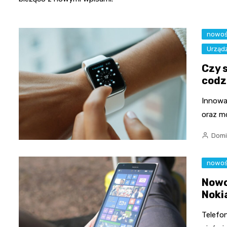
nowoś
Urząd
Czy 
codz
Innowa
oraz m
Domi
nowoś
Nowo
Noki
Telefo