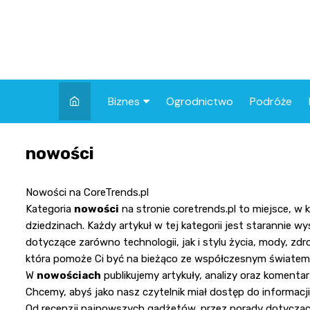
Skip
to
content
Biznes
Ogrodnictwo
Podróże
Finanse
nowości
Nowości na CoreTrends.pl
Kategoria
nowości
na stronie
coretrends.pl
to miejsce, w 
dziedzinach. Każdy artykuł w tej kategorii jest starannie
dotyczące zarówno technologii, jak i stylu życia, mody, zdr
która pomoże Ci być na bieżąco ze współczesnym światem
W
nowościach
publikujemy artykuły, analizy oraz komenta
Chcemy, abyś jako nasz czytelnik miał dostęp do informac
Od recenzji najnowszych gadżetów, przez porady dotycząc