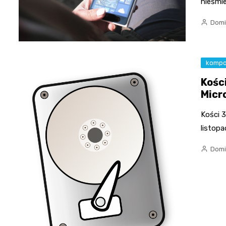
nieśmie
Domi
kompo
Kośc
Micr
Kości 
listopa
Domi