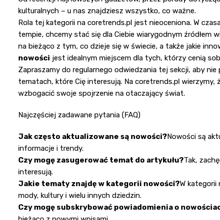
kulturalnych – u nas znajdziesz wszystko, co ważne.
Rola tej kategorii na coretrends.pl jest nieoceniona. W cza
tempie, chcemy stać się dla Ciebie wiarygodnym źródłem w
na bieżąco z tym, co dzieje się w świecie, a także jakie in
nowości
jest idealnym miejscem dla tych, którzy cenią sobi
Zapraszamy do regularnego odwiedzania tej sekcji, aby nie
tematach, które Cię interesują. Na coretrends.pl wierzymy
wzbogacić swoje spojrzenie na otaczający świat.
Najczęściej zadawane pytania (FAQ)
Jak często aktualizowane są nowości?
Nowości są aktu
informacje i trendy.
Czy mogę zasugerować temat do artykułu?
Tak, zachę
interesują.
Jakie tematy znajdę w kategorii nowości?
W kategorii
mody, kultury i wielu innych dziedzin.
Czy mogę subskrybować powiadomienia o nowościa
bieżąco z nowymi wpisami.