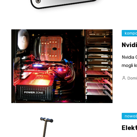
kompo
Nvid
Nvidia
mogli 
Domi
nowoś
Elek