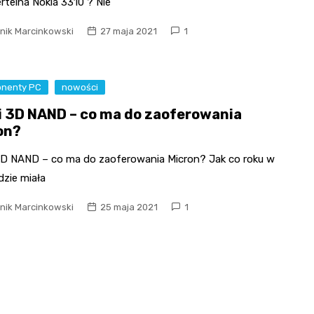
rtelna Nokia 3310 ? Nie
nik Marcinkowski
27 maja 2021
1
nenty PC
nowości
i 3D NAND – co ma do zaoferowania
on?
3D NAND – co ma do zaoferowania Micron? Jak co roku w
dzie miała
nik Marcinkowski
25 maja 2021
1