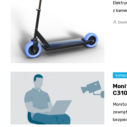
Elektry
z kame
Domi
kompo
Moni
C31
Monito
zewnęt
bezpie