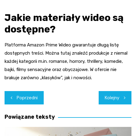
Jakie materiały wideo są
dostępne?
Platforma Amazon Prime Wideo gwarantuje długą listę
dostępnych treści. Można tutaj znaleźć produkcje z niemal
każdej kategorii m.in. romanse, horrory, thrillery, komedie,
bajki, filmy sensacyjne oraz obyczajowe. W ofercie nie
brakuje zarówno „klasyków”, jak i nowości.
Nawigacja
Poprzedni
Kolejny
wpisu
Powiązane teksty