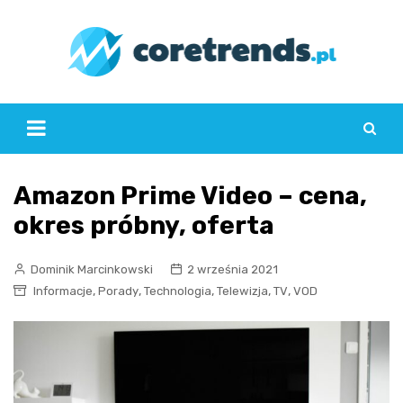
Skip
to
content
Amazon Prime Video – cena,
okres próbny, oferta
Dominik Marcinkowski
2 września 2021
,
,
,
,
,
Informacje
Porady
Technologia
Telewizja
TV
VOD