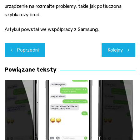
urządzenie na rozmaite problemy, takie jak potłuczona
szybka czy brud.
Artykuł powstał we współpracy z Samsung.
Nawigacja
Poprzedni
Kolejny
wpisu
Powiązane teksty