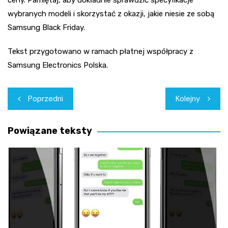
ceny. Pamiętaj, aby dokładnie sprawdzić specyfikacje
wybranych modeli i skorzystać z okazji, jakie niesie ze sobą
Samsung Black Friday.
Tekst przygotowano w ramach płatnej współpracy z
Samsung Electronics Polska.
Nawigacja
Poprzedni
Kolejny
wpisu
Powiązane teksty