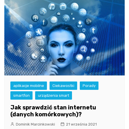
aplikacje mobilne
Ciekawostki
Porady
smartfon
urządzenia smart
Jak sprawdzić stan internetu
(danych komórkowych)?
Dominik Marcinkowski
21 września 2021