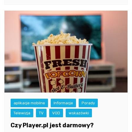
aplikacje mobilne
Informacje
Porady
Telewizja
TV
VOD
wskazówki
Czy Player.pl jest darmowy?