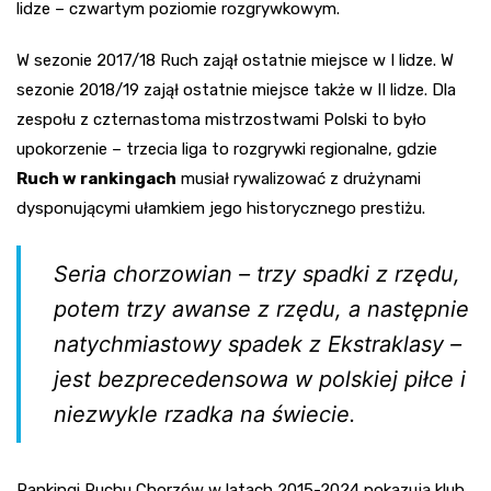
lidze – czwartym poziomie rozgrywkowym.
W sezonie 2017/18 Ruch zajął ostatnie miejsce w I lidze. W
sezonie 2018/19 zajął ostatnie miejsce także w II lidze. Dla
zespołu z czternastoma mistrzostwami Polski to było
upokorzenie – trzecia liga to rozgrywki regionalne, gdzie
Ruch w rankingach
musiał rywalizować z drużynami
dysponującymi ułamkiem jego historycznego prestiżu.
Seria chorzowian – trzy spadki z rzędu,
potem trzy awanse z rzędu, a następnie
natychmiastowy spadek z Ekstraklasy –
jest bezprecedensowa w polskiej piłce i
niezwykle rzadka na świecie.
Rankingi Ruchu Chorzów w latach 2015-2024 pokazują klub,