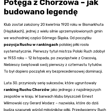
Potęga z Chorzowa – jak
budowano legendę
Klub został założony 20 kwietnia 1920 roku w Bismarkhuta
(Hajdukach), jednej z wielu silnie uprzemysłowionych gmin
we wschodniej części Górnego Śląska. Od początku
pozycja Ruchu w rankingach
polskiej piłki rosła
systematycznie. Pierwszy tytuł mistrza Polski Ruch zdobył
w 1933 roku – 12 listopada, po zwycięstwie z Cracovią,
Niebiescy świętowali swój pierwszy z czternastu tytułów.
To był dopiero początek ery bezprecedensowej dominacji.
Lata 30. przyniosły serię sukcesów, które ugruntowały
ranking Ruchu Chorzów
jako jednego z najsilniejszych
zespołów w kraju. W barwach klubu błyszczeli Ernest
Wilimowski czy Gerard Wodarz – nazwiska, które do dziś
budzą szacunek wśród miłośników piłki. Przedwojenny Ruch