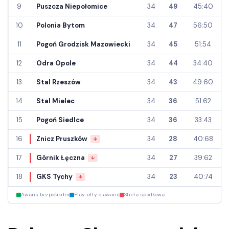
9
Puszcza Niepołomice
34
49
45:40
10
Polonia Bytom
34
47
56:50
11
Pogoń Grodzisk Mazowiecki
34
45
51:54
12
Odra Opole
34
44
34:40
13
Stal Rzeszów
34
43
49:60
14
Stal Mielec
34
36
51:62
15
Pogoń Siedlce
34
36
33:43
16
Znicz Pruszków
34
28
40:68
↓
17
Górnik Łęczna
34
27
39:62
↓
18
GKS Tychy
34
23
40:74
↓
Awans bezpośredni
Play-offy o awans
Strefa spadkowa