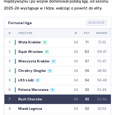
międzywojniu i po wojnie dominował polską ligę, od sezonu
2025-26 występuje w I lidze, walcząc o powrót do elity.
Fortuna I liga
2025/2026
#
DRUŻYNA
M
PKT
BRAMKI
1
Wisła Kraków
34
71
72:32
↑
2
Śląsk Wrocław
34
62
69:47
↑
3
Wieczysta Kraków
34
57
70:47
↑
4
Chrobry Głogów
34
55
48:36
↑
5
ŁKS Łódź
34
54
56:48
↑
6
Polonia Warszawa
34
53
52:49
↑
7
Ruch Chorzów
34
53
54:46
8
Miedź Legnica
34
52
52:53