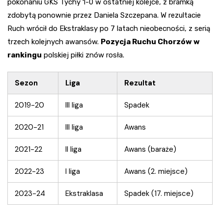
pokonaniu GKS Tychy 1-0 w ostatniej kolejce, z bramką
zdobytą ponownie przez Daniela Szczepana. W rezultacie
Ruch wrócił do Ekstraklasy po 7 latach nieobecności, z serią
trzech kolejnych awansów.
Pozycja Ruchu Chorzów w
rankingu
polskiej piłki znów rosła.
Sezon
Liga
Rezultat
2019-20
III liga
Spadek
2020-21
III liga
Awans
2021-22
II liga
Awans (baraże)
2022-23
I liga
Awans (2. miejsce)
2023-24
Ekstraklasa
Spadek (17. miejsce)