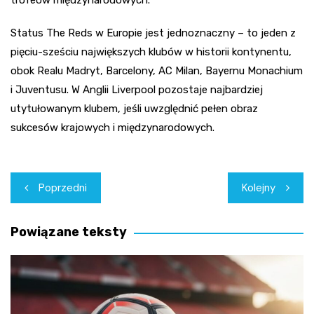
trofeów międzynarodowych.
Status The Reds w Europie jest jednoznaczny – to jeden z
pięciu-sześciu największych klubów w historii kontynentu,
obok Realu Madryt, Barcelony, AC Milan, Bayernu Monachium
i Juventusu. W Anglii Liverpool pozostaje najbardziej
utytułowanym klubem, jeśli uwzględnić pełen obraz
sukcesów krajowych i międzynarodowych.
Nawigacja
Poprzedni
Kolejny
wpisu
Powiązane teksty