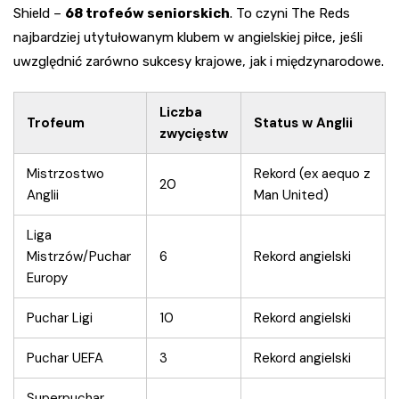
Shield –
68 trofeów seniorskich
. To czyni The Reds
najbardziej utytułowanym klubem w angielskiej piłce, jeśli
uwzględnić zarówno sukcesy krajowe, jak i międzynarodowe.
Liczba
Trofeum
Status w Anglii
zwycięstw
Mistrzostwo
Rekord (ex aequo z
20
Anglii
Man United)
Liga
Mistrzów/Puchar
6
Rekord angielski
Europy
Puchar Ligi
10
Rekord angielski
Puchar UEFA
3
Rekord angielski
Superpuchar