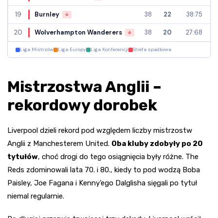
19
Burnley
38
22
38:75
↓
20
Wolverhampton Wanderers
38
20
27:68
↓
Liga Mistrzów
Liga Europy
Liga Konferencji
Strefa spadkowa
Mistrzostwa Anglii –
rekordowy dorobek
Liverpool dzieli rekord pod względem liczby mistrzostw
Anglii z Manchesterem United.
Oba kluby zdobyły po 20
tytułów
, choć drogi do tego osiągnięcia były różne. The
Reds zdominowali lata 70. i 80., kiedy to pod wodzą Boba
Paisley, Joe Fagana i Kenny’ego Dalglisha sięgali po tytuł
niemal regularnie.