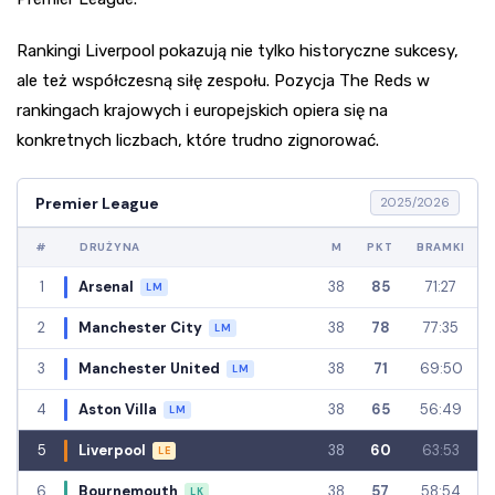
Rankingi Liverpool pokazują nie tylko historyczne sukcesy,
ale też współczesną siłę zespołu. Pozycja The Reds w
rankingach krajowych i europejskich opiera się na
konkretnych liczbach, które trudno zignorować.
Premier League
2025/2026
#
DRUŻYNA
M
PKT
BRAMKI
1
Arsenal
38
85
71:27
LM
2
Manchester City
38
78
77:35
LM
3
Manchester United
38
71
69:50
LM
4
Aston Villa
38
65
56:49
LM
5
Liverpool
38
60
63:53
LE
6
Bournemouth
38
57
58:54
LK