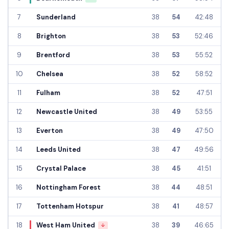
7
Sunderland
38
54
42:48
8
Brighton
38
53
52:46
9
Brentford
38
53
55:52
10
Chelsea
38
52
58:52
11
Fulham
38
52
47:51
12
Newcastle United
38
49
53:55
13
Everton
38
49
47:50
14
Leeds United
38
47
49:56
15
Crystal Palace
38
45
41:51
16
Nottingham Forest
38
44
48:51
17
Tottenham Hotspur
38
41
48:57
18
West Ham United
38
39
46:65
↓