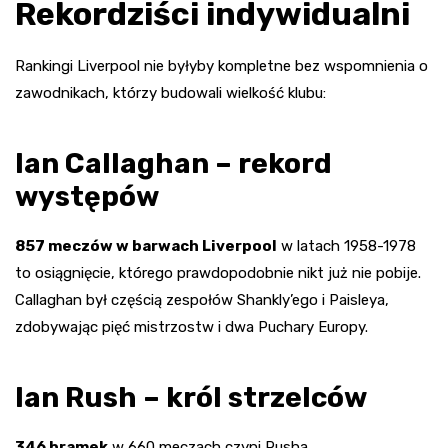
Rekordziści indywidualni
Rankingi Liverpool nie byłyby kompletne bez wspomnienia o
zawodnikach, którzy budowali wielkość klubu:
Ian Callaghan – rekord
występów
857 meczów w barwach Liverpool
w latach 1958-1978
to osiągnięcie, którego prawdopodobnie nikt już nie pobije.
Callaghan był częścią zespołów Shankly’ego i Paisleya,
zdobywając pięć mistrzostw i dwa Puchary Europy.
Ian Rush – król strzelców
346 bramek
w 660 meczach czyni Rusha