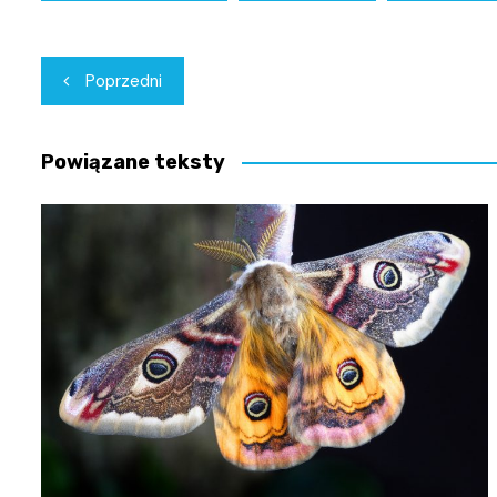
Nawigacja
Poprzedni
wpisu
Powiązane teksty