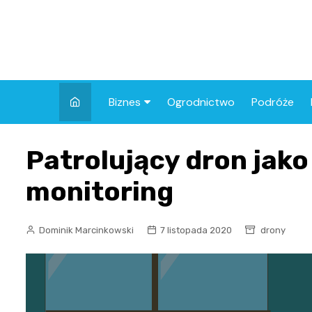
Skip
to
content
Biznes
Ogrodnictwo
Podróże
Finanse
Patrolujący dron jak
monitoring
Dominik Marcinkowski
7 listopada 2020
drony