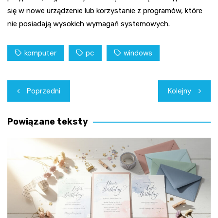
się w nowe urządzenie lub korzystanie z programów, które
nie posiadają wysokich wymagań systemowych.
komputer
pc
windows
Nawigacja
Poprzedni
Kolejny
wpisu
Powiązane teksty