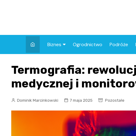
Skip
to
content
Biznes
Ogrodnictwo
Podróże
Finanse
Termografia: rewoluc
medycznej i monitoro
Dominik Marcinkowski
7 maja 2025
Pozostałe