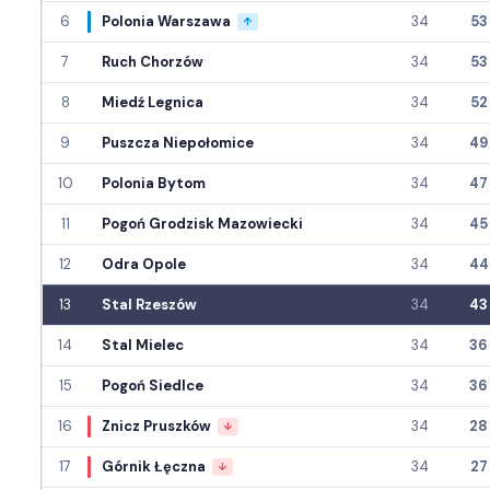
6
Polonia Warszawa
34
53
↑
7
Ruch Chorzów
34
53
8
Miedź Legnica
34
52
9
Puszcza Niepołomice
34
49
10
Polonia Bytom
34
47
11
Pogoń Grodzisk Mazowiecki
34
45
12
Odra Opole
34
44
13
Stal Rzeszów
34
43
14
Stal Mielec
34
36
15
Pogoń Siedlce
34
36
16
Znicz Pruszków
34
28
↓
17
Górnik Łęczna
34
27
↓