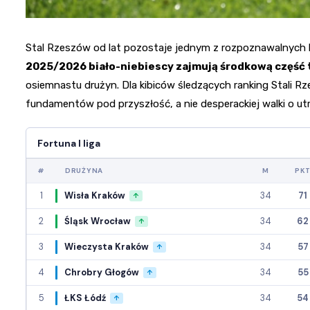
Stal Rzeszów od lat pozostaje jednym z rozpoznawalnych kl
2025/2026 biało-niebiescy zajmują środkową część ta
osiemnastu drużyn. Dla kibiców śledzących ranking Stali
fundamentów pod przyszłość, a nie desperackiej walki o u
Fortuna I liga
#
DRUŻYNA
M
PK
1
Wisła Kraków
34
71
↑
2
Śląsk Wrocław
34
62
↑
3
Wieczysta Kraków
34
57
↑
4
Chrobry Głogów
34
55
↑
5
ŁKS Łódź
34
54
↑