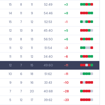
15
8
11
52:49
+3
14
11
9
54:46
+8
15
7
12
52:53
-1
12
13
9
45:40
+5
13
8
13
56:50
+6
11
12
11
51:54
-3
11
11
12
34:40
-6
12
7
15
49:60
-11
10
6
18
51:62
-11
9
9
16
33:43
-10
7
7
20
40:68
-28
5
12
17
39:62
-23