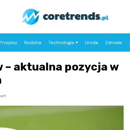
Przepisy
Rodzina
Technologia
Uroda
Zdrowie
Drony
 – aktualna pozycja w
Motoryzacja
h
ort