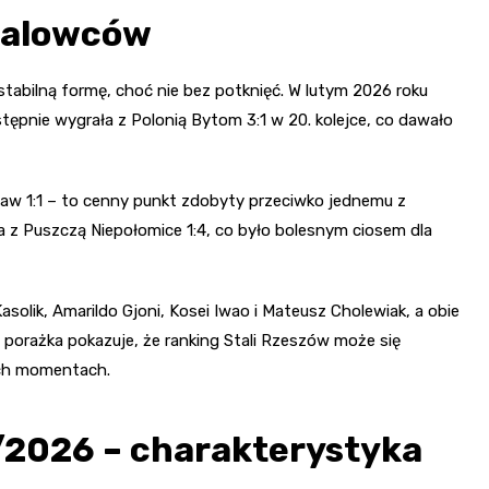
Stalowców
tabilną formę, choć nie bez potknięć. W lutym 2026 roku
stępnie wygrała z Polonią Bytom 3:1 w 20. kolejce, co dawało
cław 1:1 – to cenny punkt zdobyty przeciwko jednemu z
a z Puszczą Niepołomice 1:4, co było bolesnym ciosem dla
olik, Amarildo Gjoni, Kosei Iwao i Mateusz Cholewiak, a obie
 porażka pokazuje, że ranking Stali Rzeszów może się
ych momentach.
5/2026 – charakterystyka