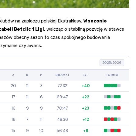
ubów na zapleczu polskiej Ekstraklasy.
W sezonie
beli Betclic 1 Ligi
, walcząc o stabilną pozycję w stawce
 Rzeszów obecny sezon to czas spokojnego budowania
trzymanie czy awans.
2025/2026
T
Z
R
P
BRAMKI
+/-
FORMA
20
11
3
72:32
+40
17
11
6
69:47
+22
16
9
9
70:47
+23
16
7
11
48:36
+12
15
9
10
56:48
+8