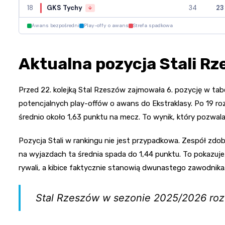
18
GKS Tychy
34
23
↓
Awans bezpośredni
Play-offy o awans
Strefa spadkowa
Aktualna pozycja Stali Rz
Przed 22. kolejką Stal Rzeszów zajmowała 6. pozycję w tabel
potencjalnych play-offów o awans do Ekstraklasy. Po 19 r
średnio około 1,63 punktu na mecz. To wynik, który pozwal
Pozycja Stali w rankingu nie jest przypadkowa. Zespół z
na wyjazdach ta średnia spada do 1,44 punktu. To pokazuje,
rywali, a kibice faktycznie stanowią dwunastego zawodnika
Stal Rzeszów w sezonie 2025/2026 roz