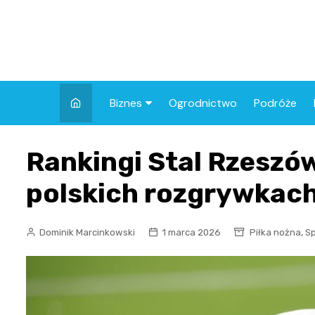
Skip
to
content
Biznes
Ogrodnictwo
Podróże
Finanse
Rankingi Stal Rzeszów
polskich rozgrywkac
,
Dominik Marcinkowski
1 marca 2026
Piłka nożna
Sp