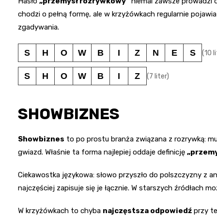
Hasło
„przemysł rozrywkowy”
niemal zawsze prowadzi d
chodzi o pełną formę, ale w krzyżówkach regularnie pojawia 
zgadywania.
S
H
O
W
B
I
Z
N
E
S
(10 l
S
H
O
W
B
I
Z
(7 liter)
SHOWBIZNES
Showbiznes
to po prostu branża związana z rozrywką: muz
gwiazd. Właśnie ta forma najlepiej oddaje definicję
„przemy
Ciekawostka językowa: słowo przyszło do polszczyzny z an
najczęściej zapisuje się je łącznie. W starszych źródłach m
W krzyżówkach to chyba
najczęstsza odpowiedź
przy te