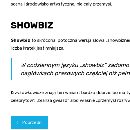
scena i środowisko artystyczne, nie cały przemysł.
SHOWBIZ
Showbiz
to skrócona, potoczna wersja słowa „showbiznes”.
liczba kratek jest mniejsza.
W codziennym języku „showbiz” zadomowił
nagłówkach prasowych częściej niż pełn
Krzyżówkowicze znają ten wariant bardzo dobrze, bo ma t
celebrytów”, „branża gwiazd” albo właśnie „przemysł rozr
Nawigacja
Poprzedni