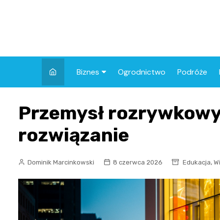
Skip
to
content
Biznes
Ogrodnictwo
Podróże
Finanse
Przemysł rozrywkowy 
rozwiązanie
,
Dominik Marcinkowski
8 czerwca 2026
Edukacja
W