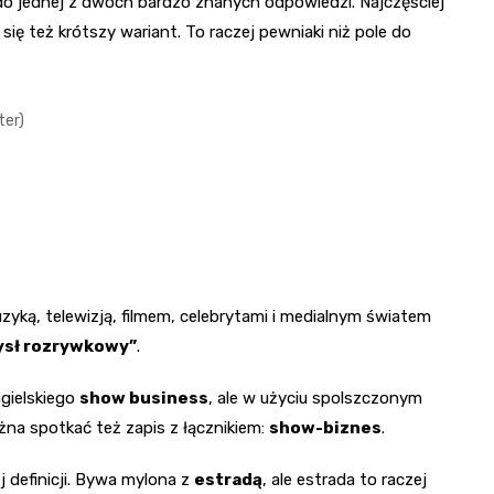
o jednej z dwóch bardzo znanych odpowiedzi. Najczęściej
się też krótszy wariant. To raczej pewniaki niż pole do
iter)
yką, telewizją, filmem, celebrytami i medialnym światem
sł rozrywkowy”
.
gielskiego
show business
, ale w użyciu spolszczonym
ożna spotkać też zapis z łącznikiem:
show-biznes
.
j definicji. Bywa mylona z
estradą
, ale estrada to raczej