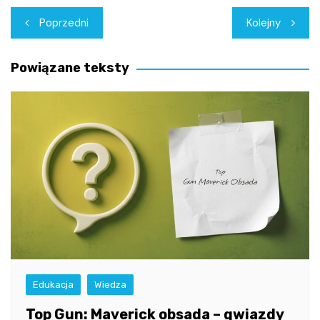
Nawigacja
Poprzedni
Kolejny
wpisu
Powiązane teksty
Edukacja
Wiedza
Top Gun: Maverick obsada – gwiazdy