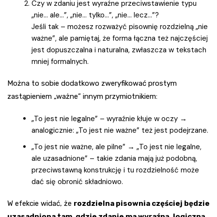
Czy w zdaniu jest wyraźne przeciwstawienie typu
„nie… ale…”, „nie… tylko…”, „nie… lecz…”?
Jeśli tak – możesz rozważyć pisownię rozdzielną „nie
ważne”, ale pamiętaj, że forma łączna też najczęściej
jest dopuszczalna i naturalna, zwłaszcza w tekstach
mniej formalnych.
Można to sobie dodatkowo zweryfikować prostym
zastąpieniem „ważne” innym przymiotnikiem:
„To jest nie legalne” – wyraźnie kłuje w oczy →
analogicznie: „To jest nie ważne” też jest podejrzane.
„To jest nie ważne, ale pilne” → „To jest nie legalne,
ale uzasadnione” – takie zdania mają już podobną,
przeciwstawną konstrukcję i tu rozdzielność może
dać się obronić składniowo.
W efekcie widać, że
rozdzielna pisownia częściej będzie
uzasadniona tam, gdzie zdanie ma wyraźną, logiczną