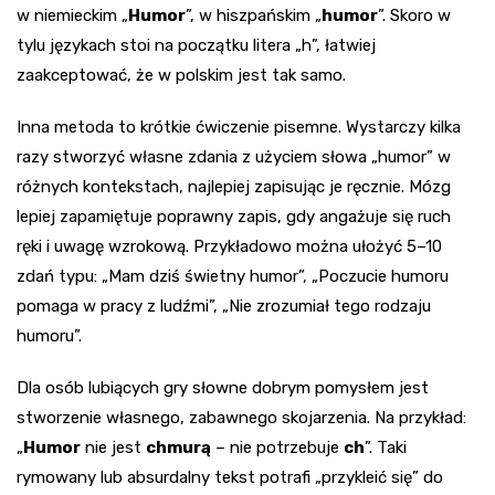
w niemieckim „
Humor
”, w hiszpańskim „
humor
”. Skoro w
tylu językach stoi na początku litera „h”, łatwiej
zaakceptować, że w polskim jest tak samo.
Inna metoda to krótkie ćwiczenie pisemne. Wystarczy kilka
razy stworzyć własne zdania z użyciem słowa „humor” w
różnych kontekstach, najlepiej zapisując je ręcznie. Mózg
lepiej zapamiętuje poprawny zapis, gdy angażuje się ruch
ręki i uwagę wzrokową. Przykładowo można ułożyć 5–10
zdań typu: „Mam dziś świetny humor”, „Poczucie humoru
pomaga w pracy z ludźmi”, „Nie zrozumiał tego rodzaju
humoru”.
Dla osób lubiących gry słowne dobrym pomysłem jest
stworzenie własnego, zabawnego skojarzenia. Na przykład:
„
Humor
nie jest
chmurą
– nie potrzebuje
ch
”. Taki
rymowany lub absurdalny tekst potrafi „przykleić się” do