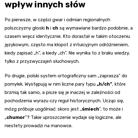
wpływ innych słów
Po pierwsze, w części gwar i odmian regionalnych
polszczyzny głoski
h
i
ch
są wymawiane bardzo podobnie, a
czasem wręcz identycznie. Kto dorastał w takim otoczeniu
językowym, często ma kłopot z intuicyjnym odróżnieniem,
kiedy zapisać „h”, a kiedy „ch”. Nie wynika to z braku wiedzy,
tylko z przyzwyczajeń słuchowych.
Po drugie, polski system ortograficzny sam „zaprasza” do
pomyłek. Występują w nim liczne pary typu
„h/ch”
, które
brzmią tak samo, a pisze się je inaczej w zależności od
pochodzenia wyrazu czy reguł historycznych. Ucząc się,
mózg próbuje uogólniać: skoro jest „
śmiech
”, to może i
„
chumor
”? Takie uproszczenie wydaje się logiczne, ale
niestety prowadzi na manowce.