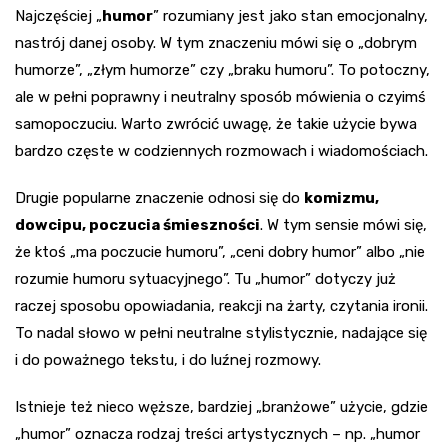
Najczęściej „
humor
” rozumiany jest jako stan emocjonalny,
nastrój danej osoby. W tym znaczeniu mówi się o „dobrym
humorze”, „złym humorze” czy „braku humoru”. To potoczny,
ale w pełni poprawny i neutralny sposób mówienia o czyimś
samopoczuciu. Warto zwrócić uwagę, że takie użycie bywa
bardzo częste w codziennych rozmowach i wiadomościach.
Drugie popularne znaczenie odnosi się do
komizmu,
dowcipu, poczucia śmieszności
. W tym sensie mówi się,
że ktoś „ma poczucie humoru”, „ceni dobry humor” albo „nie
rozumie humoru sytuacyjnego”. Tu „humor” dotyczy już
raczej sposobu opowiadania, reakcji na żarty, czytania ironii.
To nadal słowo w pełni neutralne stylistycznie, nadające się
i do poważnego tekstu, i do luźnej rozmowy.
Istnieje też nieco węższe, bardziej „branżowe” użycie, gdzie
„humor” oznacza rodzaj treści artystycznych – np. „humor