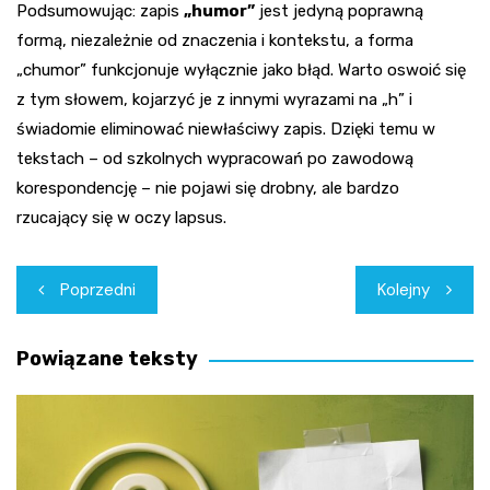
Podsumowując: zapis
„humor”
jest jedyną poprawną
formą, niezależnie od znaczenia i kontekstu, a forma
„chumor” funkcjonuje wyłącznie jako błąd. Warto oswoić się
z tym słowem, kojarzyć je z innymi wyrazami na „h” i
świadomie eliminować niewłaściwy zapis. Dzięki temu w
tekstach – od szkolnych wypracowań po zawodową
korespondencję – nie pojawi się drobny, ale bardzo
rzucający się w oczy lapsus.
Nawigacja
Poprzedni
Kolejny
wpisu
Powiązane teksty