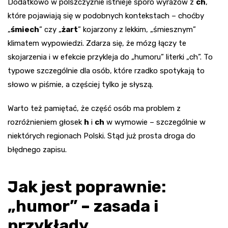
Dodatkowo w polszczyźnie istnieje sporo wyrazów z
ch
,
które pojawiają się w podobnych kontekstach – choćby
„
śmiech
” czy „
żart
” kojarzony z lekkim, „śmiesznym”
klimatem wypowiedzi. Zdarza się, że mózg łączy te
skojarzenia i w efekcie przykleja do „humoru” literki „ch”. To
typowe szczególnie dla osób, które rzadko spotykają to
słowo w piśmie, a częściej tylko je słyszą.
Warto też pamiętać, że część osób ma problem z
rozróżnieniem głosek
h
i
ch
w wymowie – szczególnie w
niektórych regionach Polski. Stąd już prosta droga do
błędnego zapisu.
Jak jest poprawnie:
„humor” – zasada i
przykłady