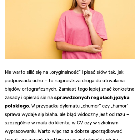
Nie warto silić się na „oryginalność” i pisać słów tak, jak
podpowiada ucho – to najprostsza droga do utrwalania
błędów ortograficznych. Zamiast tego lepiej znać konkretne
zasady i opierać się na
sprawdzonych regułach języka
polskiego
. W przypadku dylematu „chumor” czy „humor”
sprawa wydaje się błaha, ale błąd widoczny jest od razu –
szczególnie w mailu do klienta, w CV czy w szkolnym
wypracowaniu. Warto więc raz a dobrze uporządkować
temat, zrozumieć, skąd bierze się wątpliwość i jak jej