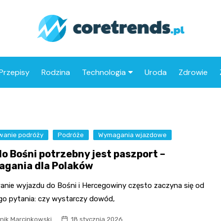
Przepisy
Rodzina
Technologia
Uroda
Zdrowie
Drony
Motoryzacja
wanie podróży
Podróże
Wymagania wjazdowe
do Bośni potrzebny jest paszport –
gania dla Polaków
anie wyjazdu do Bośni i Hercegowiny często zaczyna się od
go pytania: czy wystarczy dowód,
nik Marcinkowski
18 stycznia 2026