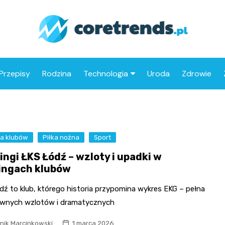
Przepisy
Rodzina
Technologia
Uroda
Zdrowie
Drony
Motoryzacja
ia klubów
Piłka nożna
Sport
ingi ŁKS Łódź – wzloty i upadki w
ingach klubów
dź to klub, którego historia przypomina wykres EKG – pełna
wnych wzlotów i dramatycznych
nik Marcinkowski
1 marca 2026