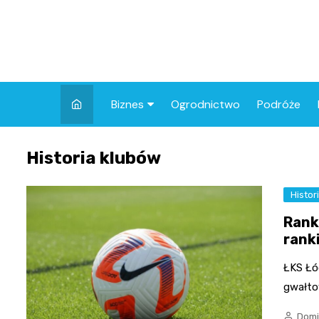
Skip
to
content
Biznes
Ogrodnictwo
Podróże
Finanse
Historia klubów
Histor
Rank
rank
ŁKS Łó
gwałto
Domi