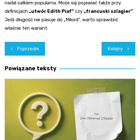
nadal całkiem popularna. Może się pojawiać także przy
definicjach
„utwór Edith Piaf”
czy
„francuski szlagier”
.
Jeśli długość nie pasuje do „Milord”, warto sprawdzić
właśnie ten wariant.
Nawigacja
Poprzedni
Kolejny
wpisu
Powiązane teksty