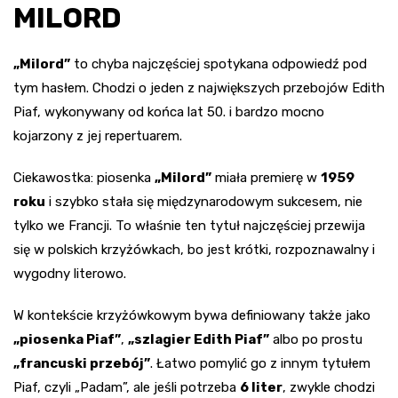
MILORD
„Milord”
to chyba najczęściej spotykana odpowiedź pod
tym hasłem. Chodzi o jeden z największych przebojów Edith
Piaf, wykonywany od końca lat 50. i bardzo mocno
kojarzony z jej repertuarem.
Ciekawostka: piosenka
„Milord”
miała premierę w
1959
roku
i szybko stała się międzynarodowym sukcesem, nie
tylko we Francji. To właśnie ten tytuł najczęściej przewija
się w polskich krzyżówkach, bo jest krótki, rozpoznawalny i
wygodny literowo.
W kontekście krzyżówkowym bywa definiowany także jako
„piosenka Piaf”
,
„szlagier Edith Piaf”
albo po prostu
„francuski przebój”
. Łatwo pomylić go z innym tytułem
Piaf, czyli „Padam”, ale jeśli potrzeba
6 liter
, zwykle chodzi