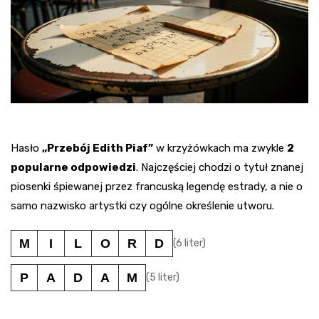
Hasło
„Przebój Edith Piaf”
w krzyżówkach ma zwykle
2
popularne odpowiedzi
. Najczęściej chodzi o tytuł znanej
piosenki śpiewanej przez francuską legendę estrady, a nie o
samo nazwisko artystki czy ogólne określenie utworu.
M
I
L
O
R
D
(6 liter)
P
A
D
A
M
(5 liter)