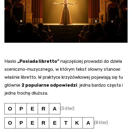
Hasło
„Posiada libretto”
najczęściej prowadzi do dzieła
sceniczno-muzycznego, w którym tekst słowny stanowi
właśnie libretto. W praktyce krzyżówkowej pojawiają się tu
głównie
2 popularne odpowiedzi
: jedna bardzo częsta i
jedna trochę dłuższa.
O
P
E
R
A
(5 liter)
O
P
E
R
E
T
K
A
(8 liter)