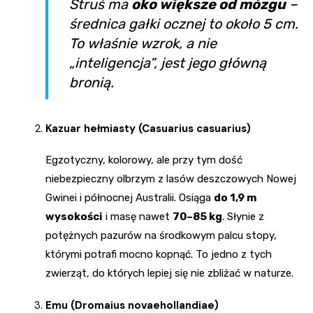
Struś ma
oko większe od mózgu
–
średnica gałki ocznej to około 5 cm.
To właśnie wzrok, a nie
„inteligencja”, jest jego główną
bronią.
Kazuar hełmiasty (Casuarius casuarius)
Egzotyczny, kolorowy, ale przy tym dość
niebezpieczny olbrzym z lasów deszczowych Nowej
Gwinei i północnej Australii. Osiąga
do 1,9 m
wysokości
i masę nawet
70–85 kg
. Słynie z
potężnych pazurów na środkowym palcu stopy,
którymi potrafi mocno kopnąć. To jedno z tych
zwierząt, do których lepiej się nie zbliżać w naturze.
Emu (Dromaius novaehollandiae)