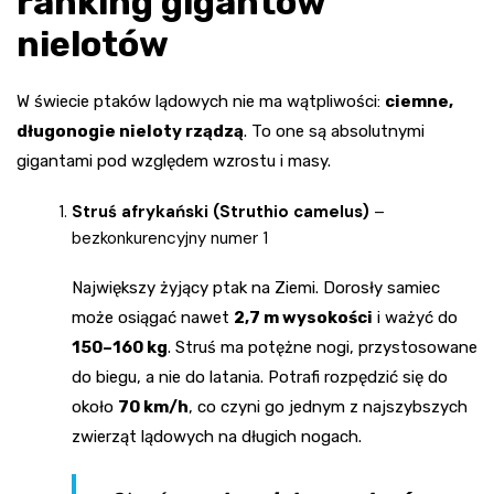
ranking gigantów
nielotów
W świecie ptaków lądowych nie ma wątpliwości:
ciemne,
długonogie nieloty rządzą
. To one są absolutnymi
gigantami pod względem wzrostu i masy.
Struś afrykański (Struthio camelus)
–
bezkonkurencyjny numer 1
Największy żyjący ptak na Ziemi. Dorosły samiec
może osiągać nawet
2,7 m wysokości
i ważyć do
150–160 kg
. Struś ma potężne nogi, przystosowane
do biegu, a nie do latania. Potrafi rozpędzić się do
około
70 km/h
, co czyni go jednym z najszybszych
zwierząt lądowych na długich nogach.