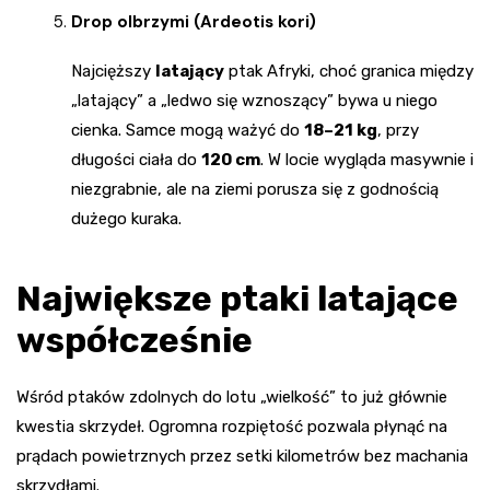
Drop olbrzymi (Ardeotis kori)
Najcięższy
latający
ptak Afryki, choć granica między
„latający” a „ledwo się wznoszący” bywa u niego
cienka. Samce mogą ważyć do
18–21 kg
, przy
długości ciała do
120 cm
. W locie wygląda masywnie i
niezgrabnie, ale na ziemi porusza się z godnością
dużego kuraka.
Największe ptaki latające
współcześnie
Wśród ptaków zdolnych do lotu „wielkość” to już głównie
kwestia skrzydeł. Ogromna rozpiętość pozwala płynąć na
prądach powietrznych przez setki kilometrów bez machania
skrzydłami.