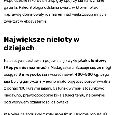
Współczesne rekordy bledną, gdy spojrzy się na wymarłe
gatunki. Paleontologia odsłania świat, w którym ptaki
naprawdę dominowały rozmiarem nad większością innych
zwierząt w ekosystemie.
Największe nieloty w
dziejach
Na szczycie zestawień pojawia się zwykle
ptak słoniowy
(Aepyornis maximus)
z Madagaskaru. Szacuje się, że mógł
osiągać
3 m wysokości
i ważyć nawet
400–500 kg
. Jego
jaja były gigantyczne – jedno miało objętość porównywalną
z ponad 100 kurzymi jajami. Gatunek wymarł stosunkowo
niedawno, prawdopodobnie kilka stuleci temu, najpewniej
pod wpływem działalności człowieka.
W Nowej Zelandii żyły z kolei
moa
(m.in. Dinornis robustus),