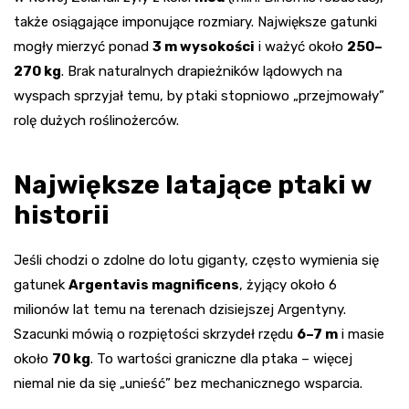
także osiągające imponujące rozmiary. Największe gatunki
mogły mierzyć ponad
3 m wysokości
i ważyć około
250–
270 kg
. Brak naturalnych drapieżników lądowych na
wyspach sprzyjał temu, by ptaki stopniowo „przejmowały”
rolę dużych roślinożerców.
Największe latające ptaki w
historii
Jeśli chodzi o zdolne do lotu giganty, często wymienia się
gatunek
Argentavis magnificens
, żyjący około 6
milionów lat temu na terenach dzisiejszej Argentyny.
Szacunki mówią o rozpiętości skrzydeł rzędu
6–7 m
i masie
około
70 kg
. To wartości graniczne dla ptaka – więcej
niemal nie da się „unieść” bez mechanicznego wsparcia.