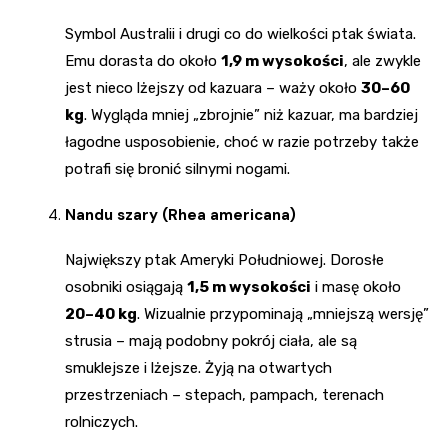
Symbol Australii i drugi co do wielkości ptak świata.
Emu dorasta do około
1,9 m wysokości
, ale zwykle
jest nieco lżejszy od kazuara – waży około
30–60
kg
. Wygląda mniej „zbrojnie” niż kazuar, ma bardziej
łagodne usposobienie, choć w razie potrzeby także
potrafi się bronić silnymi nogami.
Nandu szary (Rhea americana)
Największy ptak Ameryki Południowej. Dorosłe
osobniki osiągają
1,5 m wysokości
i masę około
20–40 kg
. Wizualnie przypominają „mniejszą wersję”
strusia – mają podobny pokrój ciała, ale są
smuklejsze i lżejsze. Żyją na otwartych
przestrzeniach – stepach, pampach, terenach
rolniczych.