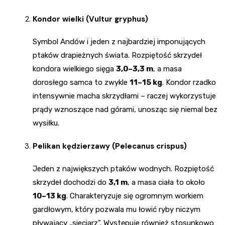
Kondor wielki (Vultur gryphus)
Symbol Andów i jeden z najbardziej imponujących
ptaków drapieżnych świata. Rozpiętość skrzydeł
kondora wielkiego sięga
3,0–3,3 m
, a masa
dorosłego samca to zwykle
11–15 kg
. Kondor rzadko
intensywnie macha skrzydłami – raczej wykorzystuje
prądy wznoszące nad górami, unosząc się niemal bez
wysiłku.
Pelikan kędzierzawy (Pelecanus crispus)
Jeden z największych ptaków wodnych. Rozpiętość
skrzydeł dochodzi do
3,1 m
, a masa ciała to około
10–13 kg
. Charakteryzuje się ogromnym workiem
gardłowym, który pozwala mu łowić ryby niczym
pływający „sieciarz”. Występuje również stosunkowo