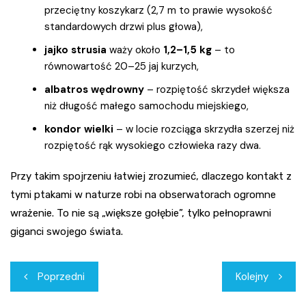
przeciętny koszykarz (2,7 m to prawie wysokość
standardowych drzwi plus głowa),
jajko strusia
waży około
1,2–1,5 kg
– to
równowartość 20–25 jaj kurzych,
albatros wędrowny
– rozpiętość skrzydeł większa
niż długość małego samochodu miejskiego,
kondor wielki
– w locie rozciąga skrzydła szerzej niż
rozpiętość rąk wysokiego człowieka razy dwa.
Przy takim spojrzeniu łatwiej zrozumieć, dlaczego kontakt z
tymi ptakami w naturze robi na obserwatorach ogromne
wrażenie. To nie są „większe gołębie”, tylko pełnoprawni
giganci swojego świata.
Nawigacja
Poprzedni
Kolejny
wpisu