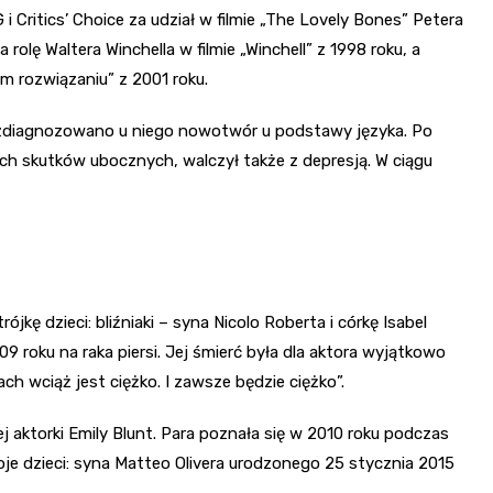
Critics’ Choice za udział w filmie „The Lovely Bones” Petera
olę Waltera Winchella w filmie „Winchell” z 1998 roku, a
m rozwiązaniu” z 2001 roku.
 zdiagnozowano u niego nowotwór u podstawy języka. Po
ych skutków ubocznych, walczył także z depresją. W ciągu
ójkę dzieci: bliźniaki – syna Nicolo Roberta i córkę Isabel
9 roku na raka piersi. Jej śmierć była dla aktora wyjątkowo
h wciąż jest ciężko. I zawsze będzie ciężko”.
nej aktorki Emily Blunt. Para poznała się w 2010 roku podczas
woje dzieci: syna Matteo Olivera urodzonego 25 stycznia 2015