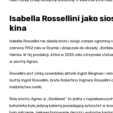
roku i córkę Emilię Giovannę urodzoną 19 kwietnia 2018 roku.
Isabella Rossellini jako s
kina
Isabella Rossellini nie składa broni i wciąż czerpie ogromn
czerwca 1952 roku w Rzymie i dołączyła do obsady „Konklaw
Harrisa. W tej produkcji, która w 2025 roku otrzymała statu
w siostrę Agnes.
Rossellini jest córką szwedzkiej aktorki Ingrid Bergman i wł
Isottę Ingrid Rossellini, brata Robertino Ingmara Rossellini
małżeństwa matki.
Rola siostry Agnes w „Konklawe” to jedna z najciekawszych w
bohaterka była jedyną kobietą posiadającą autorytet w ś
było milczenie, niekwestionowanie decyzji i wyborów kardynał