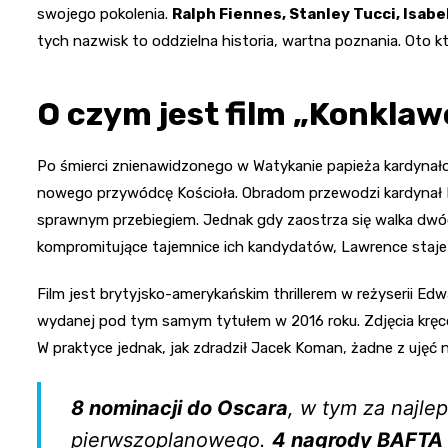
swojego pokolenia.
Ralph Fiennes, Stanley Tucci, Isabe
tych nazwisk to oddzielna historia, wartna poznania. Oto 
O czym jest film „Konklaw
Po śmierci znienawidzonego w Watykanie papieża kardynało
nowego przywódcę Kościoła. Obradom przewodzi kardynał L
sprawnym przebiegiem. Jednak gdy zaostrza się walka dwóc
kompromitujące tajemnice ich kandydatów, Lawrence staje
Film jest brytyjsko-amerykańskim thrillerem w reżyserii E
wydanej pod tym samym tytułem w 2016 roku. Zdjęcia kręc
W praktyce jednak, jak zdradził Jacek Koman, żadne z ujęć 
8 nominacji do Oscara
, w tym za najlep
pierwszoplanowego.
4 nagrody BAFTA