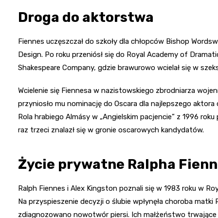
Droga do aktorstwa
Fiennes uczęszczał do szkoły dla chłopców Bishop Wordswo
Design. Po roku przeniósł się do Royal Academy of Dramatic
Shakespeare Company, gdzie brawurowo wcielał się w szeks
Wcielenie się Fiennesa w nazistowskiego zbrodniarza woje
przyniosło mu nominację do Oscara dla najlepszego aktora
Rola hrabiego Almásy w „Angielskim pacjencie” z 1996 roku
raz trzeci znalazł się w gronie oscarowych kandydatów.
Życie prywatne Ralpha Fien
Ralph Fiennes i Alex Kingston poznali się w 1983 roku w Roya
Na przyspieszenie decyzji o ślubie wpłynęła choroba matki 
zdiagnozowano nowotwór piersi. Ich małżeństwo trwające z