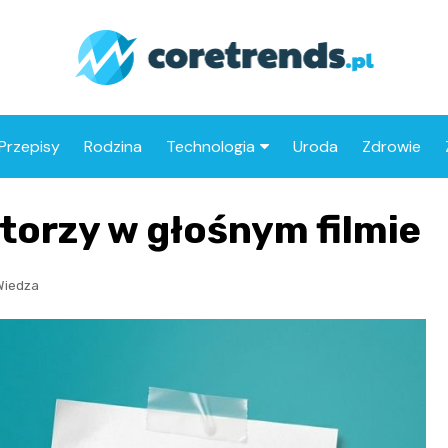
Przepisy
Rodzina
Technologia
Uroda
Zdrowie
Drony
torzy w głośnym filmie
Motoryzacja
Wiedza