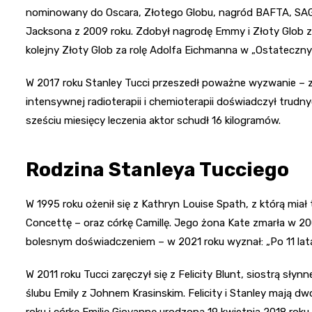
nominowany do Oscara, Złotego Globu, nagród BAFTA, SAG i 
Jacksona z 2009 roku. Zdobył nagrodę Emmy i Złoty Glob za r
kolejny Złoty Glob za rolę Adolfa Eichmanna w „Ostateczny
W 2017 roku Stanley Tucci przeszedł poważne wyzwanie –
intensywnej radioterapii i chemioterapii doświadczył trudn
sześciu miesięcy leczenia aktor schudł 16 kilogramów.
Rodzina Stanleya Tucciego
W 1995 roku ożenił się z Kathryn Louise Spath, z którą miał tr
Concettę – oraz córkę Camillę. Jego żona Kate zmarła w 200
bolesnym doświadczeniem – w 2021 roku wyznał: „Po 11 latac
W 2011 roku Tucci zaręczył się z Felicity Blunt, siostrą słyn
ślubu Emily z Johnem Krasinskim. Felicity i Stanley mają d