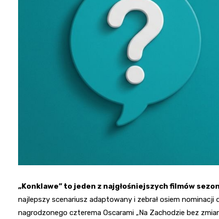
„Konklawe” to jeden z najgłośniejszych filmów sez
najlepszy scenariusz adaptowany i zebrał osiem nominacji 
nagrodzonego czterema Oscarami „Na Zachodzie bez zmian”. 