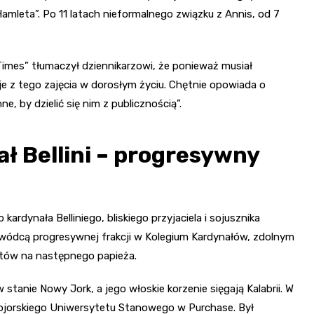
amleta”. Po 11 latach nieformalnego związku z Annis, od 7
Times” tłumaczył dziennikarzowi, że ponieważ musiał
e z tego zajęcia w dorosłym życiu. Chętnie opowiada o
, by dzielić się nim z publicznością”.
ał Bellini – progresywny
kardynała Belliniego, bliskiego przyjaciela i sojusznika
zywódcą progresywnej frakcji w Kolegium Kardynałów, zdolnym
atów na następnego papieża.
w stanie Nowy Jork, a jego włoskie korzenie sięgają Kalabrii. W
ojorskiego Uniwersytetu Stanowego w Purchase. Był