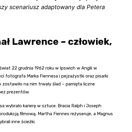
epszy scenariusz adaptowany dla Petera
nał Lawrence – człowiek,
wiat 22 grudnia 1962 roku w Ipswich w Anglii w
eci fotografa Marka Fiennesa i pejzażystki oraz pisarki
 zostawiło na nim trwały ślad – pamięta liczne
bez prezentów.
esa wybrało karierę w sztuce. Bracia Ralph i Joseph
 produkcją filmową, Martha Fiennes reżyseruje, a Magnus
ali inne ścieżki.