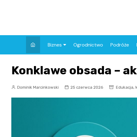
Skip
to
content
Biznes
Ogrodnictwo
Podróże
Finanse
Konklawe obsada – ak
,
Dominik Marcinkowski
25 czerwca 2026
Edukacja