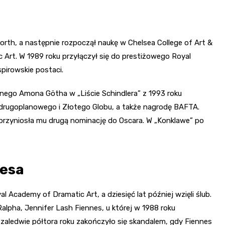
rth, a następnie rozpoczął naukę w Chelsea College of Art &
 Art. W 1989 roku przyłączył się do prestiżowego Royal
pirowskie postaci.
nnego Amona Götha w „Liście Schindlera” z 1993 roku
 drugoplanowego i Złotego Globu, a także nagrodę BAFTA.
 przyniosła mu drugą nominację do Oscara. W „Konklawe” po
nesa
l Academy of Dramatic Art, a dziesięć lat później wzięli ślub.
Ralpha, Jennifer Lash Fiennes, u której w 1988 roku
aledwie półtora roku zakończyło się skandalem, gdy Fiennes