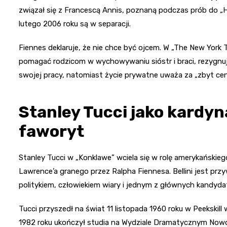
związał się z Francescą Annis, poznaną podczas prób do „H
lutego 2006 roku są w separacji.
Fiennes deklaruje, że nie chce być ojcem. W „The New York 
pomagać rodzicom w wychowywaniu sióstr i braci, rezygnuj
swojej pracy, natomiast życie prywatne uważa za „zbyt cenne
Stanley Tucci jako kardyn
faworyt
Stanley Tucci w „Konklawe” wciela się w rolę amerykańskiego 
Lawrence’a granego przez Ralpha Fiennesa. Bellini jest pr
politykiem, człowiekiem wiary i jednym z głównych kandyd
Tucci przyszedł na świat 11 listopada 1960 roku w Peekskill 
1982 roku ukończył studia na Wydziale Dramatycznym Now