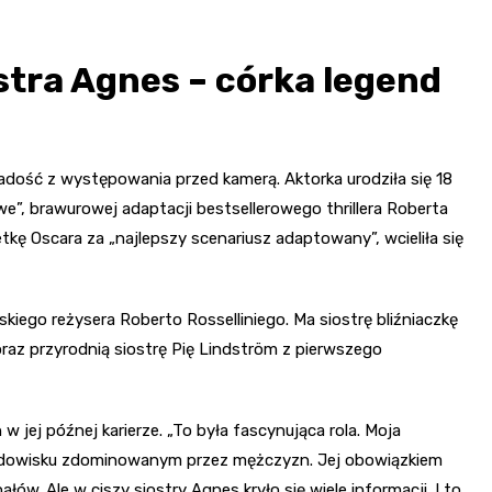
iostra Agnes – córka legend
ą radość z występowania przed kamerą. Aktorka urodziła się 18
e”, brawurowej adaptacji bestsellerowego thrillera Roberta
etkę Oscara za „najlepszy scenariusz adaptowany”, wcieliła się
oskiego reżysera Roberto Rosselliniego. Ma siostrę bliźniaczkę
 oraz przyrodnią siostrę Pię Lindström z pierwszego
 jej późnej karierze. „To była fascynująca rola. Moja
rodowisku zdominowanym przez mężczyzn. Jej obowiązkiem
ów. Ale w ciszy siostry Agnes kryło się wiele informacji. I to