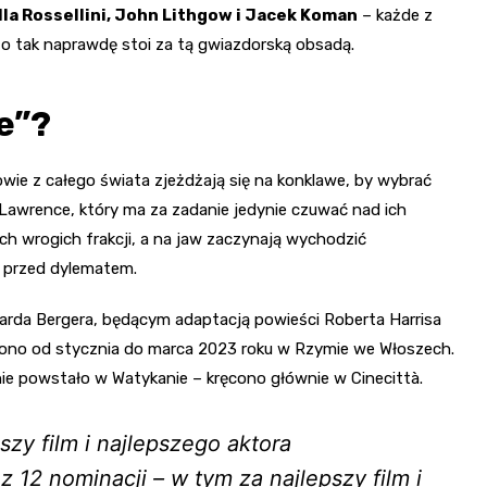
lla Rossellini, John Lithgow i Jacek Koman
– każde z
kto tak naprawdę stoi za tą gwiazdorską obsadą.
e”?
wie z całego świata zjeżdżają się na konklawe, by wybrać
awrence, który ma za zadanie jedynie czuwać nad ich
h wrogich frakcji, a na jaw zaczynają wychodzić
 przed dylematem.
dwarda Bergera, będącym adaptacją powieści Roberta Harrisa
ono od stycznia do marca 2023 roku w Rzymie we Włoszech.
nie powstało w Watykanie – kręcono głównie w Cinecittà.
szy film i najlepszego aktora
z 12 nominacji – w tym za najlepszy film i