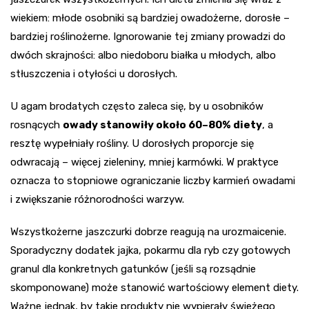
wiekiem: młode osobniki są bardziej owadożerne, dorosłe –
bardziej roślinożerne. Ignorowanie tej zmiany prowadzi do
dwóch skrajności: albo niedoboru białka u młodych, albo
stłuszczenia i otyłości u dorosłych.
U agam brodatych często zaleca się, by u osobników
rosnących
owady stanowiły około 60–80% diety
, a
resztę wypełniały rośliny. U dorosłych proporcje się
odwracają – więcej zieleniny, mniej karmówki. W praktyce
oznacza to stopniowe ograniczanie liczby karmień owadami
i zwiększanie różnorodności warzyw.
Wszystkożerne jaszczurki dobrze reagują na urozmaicenie.
Sporadyczny dodatek jajka, pokarmu dla ryb czy gotowych
granul dla konkretnych gatunków (jeśli są rozsądnie
skomponowane) może stanowić wartościowy element diety.
Ważne jednak, by takie produkty nie wypierały świeżego