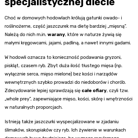
specjalistycznej diecie
Choć w domowych hodowlach królują gatunki owado- i
roślinożerne, część jaszczurek ma dietę bardziej „mięsną”.
Należą do nich m.in.
warany
, które w naturze żywią się
małymi kręgowcami, jajami, padliną, a nawet innymi gadami.
W hodowli oznacza to konieczność podawania gryzoni,
piskląt, czasem ryb. Zbyt duża ilość tłustego mięsa (np.
wyłącznie serca, mięso mielone) bez kości i narządów
wewnętrznych szybko prowadzi do niedoborów i chorób.
Zdecydowanie lepiej sprawdzają się
całe ofiary
, czyli tzw.
„whole prey”, zapewniające mięso, kości, skórę i wnętrzności
w naturalnych proporcjach.
Istnieją także jaszczurki wyspecjalizowane w zjadaniu
ślimaków, skorupiaków czy ryb. Ich żywienie w warunkach