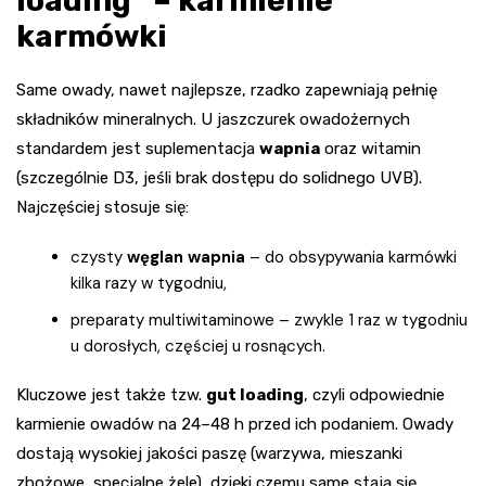
loading” – karmienie
karmówki
Same owady, nawet najlepsze, rzadko zapewniają pełnię
składników mineralnych. U jaszczurek owadożernych
standardem jest suplementacja
wapnia
oraz witamin
(szczególnie D3, jeśli brak dostępu do solidnego UVB).
Najczęściej stosuje się:
czysty
węglan wapnia
– do obsypywania karmówki
kilka razy w tygodniu,
preparaty multiwitaminowe – zwykle 1 raz w tygodniu
u dorosłych, częściej u rosnących.
Kluczowe jest także tzw.
gut loading
, czyli odpowiednie
karmienie owadów na 24–48 h przed ich podaniem. Owady
dostają wysokiej jakości paszę (warzywa, mieszanki
zbożowe, specjalne żele), dzięki czemu same stają się