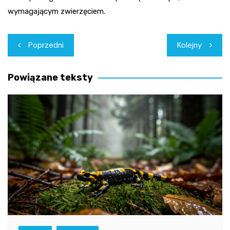
wymagającym zwierzęciem.
Nawigacja
Poprzedni
Kolejny
wpisu
Powiązane teksty