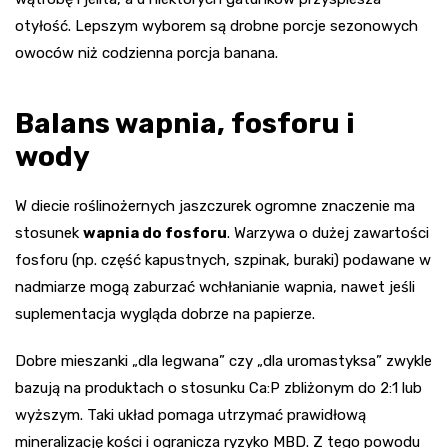
otyłość. Lepszym wyborem są drobne porcje sezonowych
owoców niż codzienna porcja banana.
Balans wapnia, fosforu i
wody
W diecie roślinożernych jaszczurek ogromne znaczenie ma
stosunek
wapnia do fosforu
. Warzywa o dużej zawartości
fosforu (np. część kapustnych, szpinak, buraki) podawane w
nadmiarze mogą zaburzać wchłanianie wapnia, nawet jeśli
suplementacja wygląda dobrze na papierze.
Dobre mieszanki „dla legwana” czy „dla uromastyksa” zwykle
bazują na produktach o stosunku Ca:P zbliżonym do 2:1 lub
wyższym. Taki układ pomaga utrzymać prawidłową
mineralizację kości i ogranicza ryzyko MBD. Z tego powodu