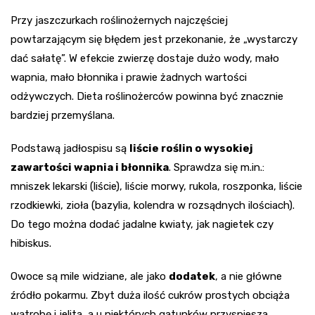
Przy jaszczurkach roślinożernych najczęściej
powtarzającym się błędem jest przekonanie, że „wystarczy
dać sałatę”. W efekcie zwierzę dostaje dużo wody, mało
wapnia, mało błonnika i prawie żadnych wartości
odżywczych. Dieta roślinożerców powinna być znacznie
bardziej przemyślana.
Podstawą jadłospisu są
liście roślin o wysokiej
zawartości wapnia i błonnika
. Sprawdza się m.in.:
mniszek lekarski (liście), liście morwy, rukola, roszponka, liście
rzodkiewki, zioła (bazylia, kolendra w rozsądnych ilościach).
Do tego można dodać jadalne kwiaty, jak nagietek czy
hibiskus.
Owoce są mile widziane, ale jako
dodatek
, a nie główne
źródło pokarmu. Zbyt duża ilość cukrów prostych obciąża
wątrobę i jelita, a u niektórych gatunków przyspiesza