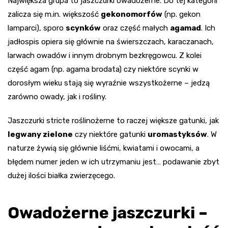
Największa grupa to jaszczurki owadożerne. Do tej kategorii
zalicza się m.in. większość
gekonomorfów
(np. gekon
lamparci), sporo
scynków
oraz część małych
agamad
. Ich
jadłospis opiera się głównie na świerszczach, karaczanach,
larwach owadów i innym drobnym bezkręgowcu. Z kolei
część agam (np. agama brodata) czy niektóre scynki w
dorosłym wieku stają się wyraźnie wszystkożerne – jedzą
zarówno owady, jak i rośliny.
Jaszczurki stricte roślinożerne to raczej większe gatunki, jak
legwany zielone
czy niektóre gatunki
uromastyksów
. W
naturze żywią się głównie liśćmi, kwiatami i owocami, a
błędem numer jeden w ich utrzymaniu jest… podawanie zbyt
dużej ilości białka zwierzęcego.
Owadożerne jaszczurki –