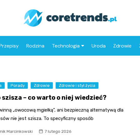
Przepisy
Rodzina
Technologia
Uroda
Zdrowie
Drony
Motoryzacja
a
Porady
Zdrowie
Zdrowie i styl życia
 szisza – co warto o niej wiedzieć?
ewinną „owocową mgiełką”, ani bezpieczną alternatywą dla
sów nie jest szisza. To specyficzny sposób
nik Marcinkowski
7 lutego 2026