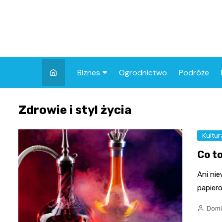
Skip
to
content
Biznes
Ogrodnictwo
Podróże
Finanse
Zdrowie i styl życia
Kultur
Co to
Ani ni
papiero
Domi