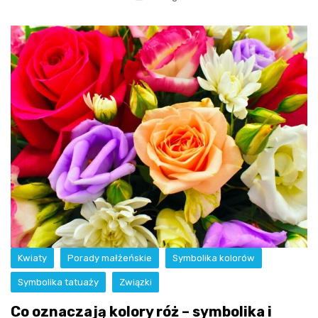
Kwiaty
Porady małżeńskie
Symbolika kolorów
Symbolika tatuaży
Związki
Co oznaczają kolory róż – symbolika i