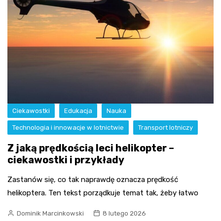
Ciekawostki
Edukacja
Nauka
Technologia i innowacje w lotnictwie
Transport lotniczy
Z jaką prędkością leci helikopter –
ciekawostki i przykłady
Zastanów się, co tak naprawdę oznacza prędkość
helikoptera. Ten tekst porządkuje temat tak, żeby łatwo
Dominik Marcinkowski
8 lutego 2026