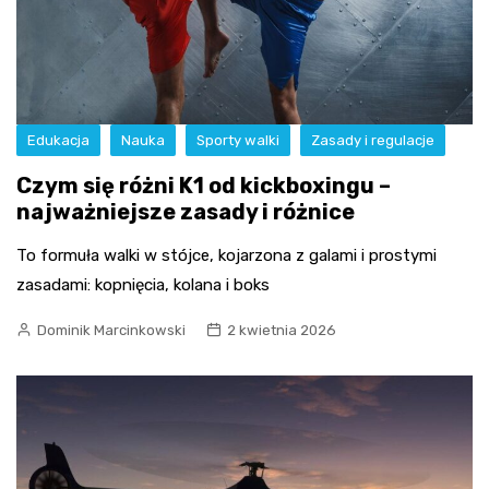
Edukacja
Nauka
Sporty walki
Zasady i regulacje
Czym się różni K1 od kickboxingu –
najważniejsze zasady i różnice
To formuła walki w stójce, kojarzona z galami i prostymi
zasadami: kopnięcia, kolana i boks
Dominik Marcinkowski
2 kwietnia 2026